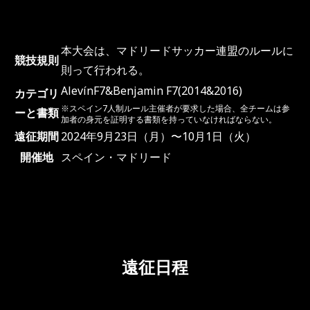
本⼤会は、マドリードサッカー連盟のルールに
競技規則
則って⾏われる。
AlevínF7&Benjamin F7(2014&2016)
カテゴリ
※スペイン7⼈制ルール主催者が要求した場合、全チームは参
ーと書類
加者の⾝元を証明する書類を持っていなければならない。
遠征期間
2024年9⽉23⽇（⽉）〜10⽉1⽇（⽕）
開催地
スペイン・マドリード
遠征日程