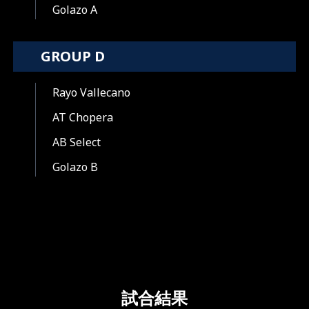
Golazo A
GROUP D
Rayo Vallecano
AT Chopera
AB Select
Golazo B
試合結果