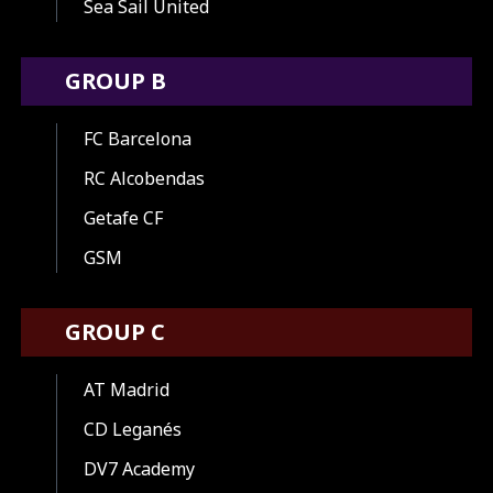
Sea Sail United
GROUP B
FC Barcelona
RC Alcobendas
Getafe CF
GSM
GROUP C
AT Madrid
CD Leganés
DV7 Academy