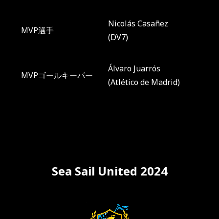
Nicolás Casañez

MVP選手
(DV7)
Álvaro Juarrós

MVPゴールキーパー
(Atlético de Madrid)
Sea Sail United 2024